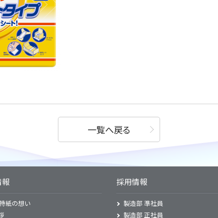
一覧へ戻る
情報
採用情報
特紙の想い
製造部 準社員
拶
製造部 正社員