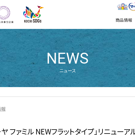
KOCHI SDGs推進企業
地域未来牽引企業
東陽特紙株式会社
商品情報
NEWS
ニュース
情報
ーヤ ファミル NEWフラットタイプ」リニューア