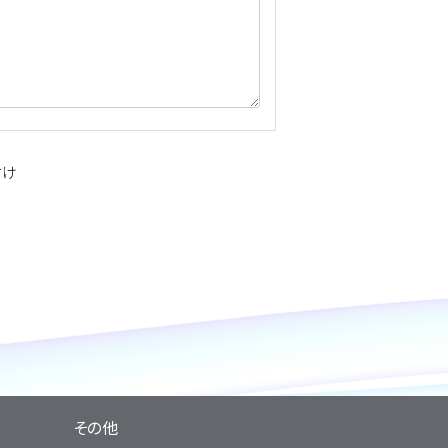
付け
その他